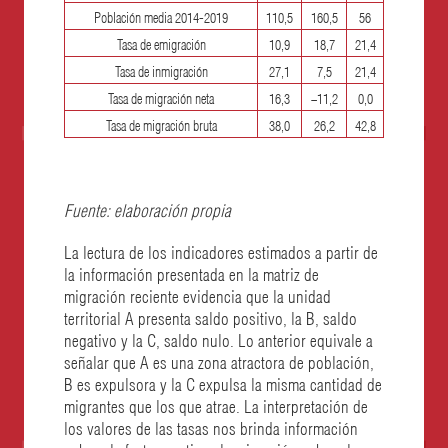
Población media 2014-2019
110,5
160,5
56
Tasa de emigración
10,9
18,7
21,4
Tasa de inmigración
27,1
7,5
21,4
Tasa de migración neta
16,3
−
11,2
0,0
Tasa de migración bruta
38,0
26,2
42,8
Fuente: elaboración propia
La lectura de los indicadores estimados a partir de
la información presentada en la matriz de
migración reciente evidencia que la unidad
territorial A presenta saldo positivo, la B, saldo
negativo y la C, saldo nulo. Lo anterior equivale a
señalar que A es una zona atractora de población,
B es expulsora y la C expulsa la misma cantidad de
migrantes que los que atrae. La interpretación de
los valores de las tasas nos brinda información