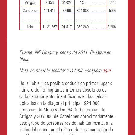
Artigas
2.358
64.024
134
………..
72.032
Canelones
121.419
3.666
304.883
………..
509.569
………….
………..
………..
………..
………..
………..
Total
1.121.767
91.517
352.260
………..
3.208.874
Fuente: INE Uruguay, censo de 2011, Redatam en
línea.
Nota: es posible acceder a la tabla completa
aquí
.
De la Tabla 1 es posible deducir en primer lugar el
número de no migrantes internos absolutos de
cada departamento, identificados en las celdas
ubicadas en la diagonal principal: 924.000
personas de Montevideo, 64.000 personas de
Artigas y 305.000 de Canelones aproximadamente.
Este grupo de personas reside habitualmente, a la
fecha del censo, en el mismo departamento donde