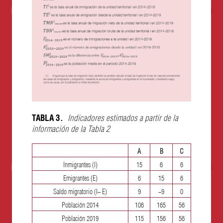
TABLA 3.
Indicadores estimados a partir de la
información de la Tabla 2
A
B
C
Inmigrantes (I)
15
6
6
Emigrantes (E)
6
15
6
Saldo migratorio (I
−
E)
9
−
9
0
Población 2014
106
165
56
Población 2019
115
156
56